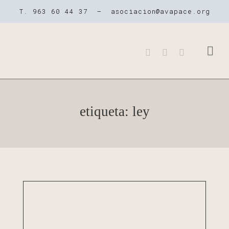
T. 963 60 44 37 –
asociacion@avapace.org
QUIENES SOMOS
NUESTROS CE
LA PARÁLISIS 
etiqueta: ley