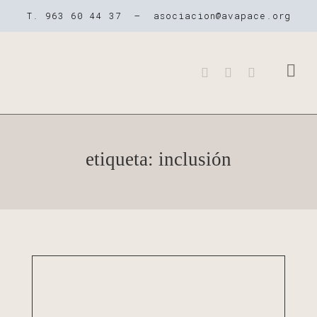
T. 963 60 44 37 –
asociacion@avapace.org
QUIENES SOMOS
NUESTROS CE
LA PARÁLISIS 
etiqueta: inclusión