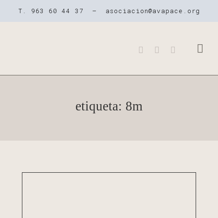
T. 963 60 44 37 –
asociacion@avapace.org
QUIENES SOMOS
NUESTROS CE
LA PARÁLISIS 
etiqueta: 8m