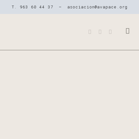
T. 963 60 44 37 –
asociacion@avapace.org
QUIENES SOMOS
NUESTROS CE
LA PARÁLISIS 