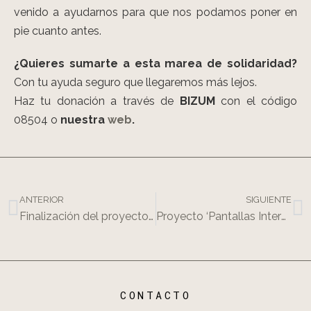
venido a ayudarnos para que nos podamos poner en
pie cuanto antes.
¿Quieres sumarte a esta marea de solidaridad?
Con tu ayuda seguro que llegaremos más lejos.
Haz tu donación a través de
BIZUM
con el código
08504 o
nuestra
web
.
ANTERIOR
SIGUIENTE
Finalización del proyecto Enfermera Gestora de Casos como pilar fundamental en la unión del sistema sanitario y los centros sociosanitarios
Proyecto ‘Pantallas Interactivas: una ventana abierta a un mundo de posibilidades’
CONTACTO