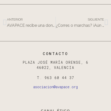
ANTERIOR
SIGUIENTE
AVAPACE recibe una donación de la Fundación Inocente, Inocente
¿Corres o marchas? ¡Aún están abiertas las inscripciones para AVAPACE I+D Tavernes Blanques!
CONTACTO
PLAZA JOSÉ MARÍA ORENSE, 6
46022, VALENCIA
T. 963 60 44 37
asociacion@avapace.org
CANAL ÉTICO