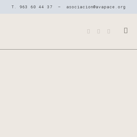
T. 963 60 44 37 –
asociacion@avapace.org
QUIENES SOMOS
NUESTROS CE
LA PARÁLISIS 